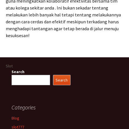
guna meningkatkan kolaboratif efektivitas bersama tim
atau kolega sekitar anda . Ini bukan sekadar tentang
melakukan lebih banyak hal tetapi tentang melakukannya
dengan cara cerdas dan efektif meskipun terkadang harus
menghadapi tantangan agar tetap berada di jalur menuju
kesuksesan!
Slot
Search
Search
Categories
Blog
slot777