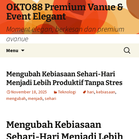
Skip
OKTO88 Premium Vanue &
to
Event Elegant
content
Moment elegan, berkesan dan premium
avanue
Search
Menu
for:
Mengubah Kebiasaan Sehari-Hari
Menjadi Lebih Produktif Tanpa Stres
November 18, 2025
Teknologi
hari
,
kebiasaan
,
mengubah
,
menjadi
,
sehari
Mengubah Kebiasaan
Sehari-Hari Menjadi Lebih