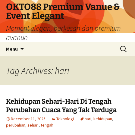
Skip
OKTO88 Premium Vanue &
to
Event Elegant
content
Moment elegan, berkesan dan premium
avanue
Search
Menu
for:
Tag Archives: hari
Kehidupan Sehari-Hari Di Tengah
Perubahan Cuaca Yang Tak Terduga
December 11, 2025
Teknologi
hari
,
kehidupan
,
perubahan
,
sehari
,
tengah