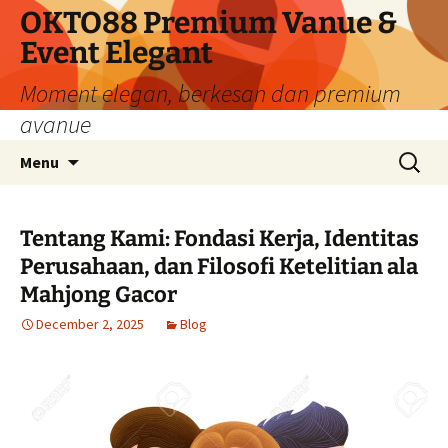
Skip
OKTO88 Premium Vanue &
to
Event Elegant
content
Moment elegan, berkesan dan premium
avanue
Search
Menu
for:
Tentang Kami: Fondasi Kerja, Identitas
Perusahaan, dan Filosofi Ketelitian ala
Mahjong Gacor
December 2, 2025
Blog