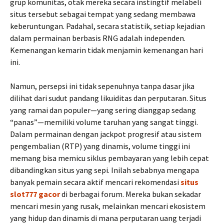
grup komunitas, otak mereka secara instingtif melabeli
situs tersebut sebagai tempat yang sedang membawa
keberuntungan. Padahal, secara statistik, setiap kejadian
dalam permainan berbasis RNG adalah independen.
Kemenangan kemarin tidak menjamin kemenangan hari
ini.
Namun, persepsi ini tidak sepenuhnya tanpa dasar jika
dilihat dari sudut pandang likuiditas dan perputaran. Situs
yang ramai dan populer—yang sering dianggap sedang
“panas”—memiliki volume taruhan yang sangat tinggi.
Dalam permainan dengan jackpot progresif atau sistem
pengembalian (RTP) yang dinamis, volume tinggi ini
memang bisa memicu siklus pembayaran yang lebih cepat
dibandingkan situs yang sepi. Inilah sebabnya mengapa
banyak pemain secara aktif mencari rekomendasi
situs
slot777 gacor
di berbagai forum. Mereka bukan sekadar
mencari mesin yang rusak, melainkan mencari ekosistem
yang hidup dan dinamis di mana perputaran uang terjadi