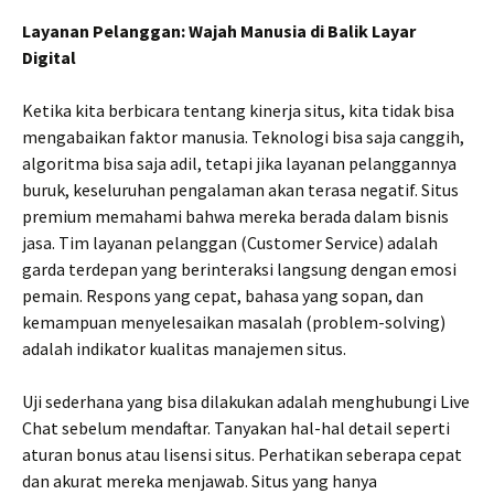
Layanan Pelanggan: Wajah Manusia di Balik Layar
Digital
Ketika kita berbicara tentang kinerja situs, kita tidak bisa
mengabaikan faktor manusia. Teknologi bisa saja canggih,
algoritma bisa saja adil, tetapi jika layanan pelanggannya
buruk, keseluruhan pengalaman akan terasa negatif. Situs
premium memahami bahwa mereka berada dalam bisnis
jasa. Tim layanan pelanggan (Customer Service) adalah
garda terdepan yang berinteraksi langsung dengan emosi
pemain. Respons yang cepat, bahasa yang sopan, dan
kemampuan menyelesaikan masalah (problem-solving)
adalah indikator kualitas manajemen situs.
Uji sederhana yang bisa dilakukan adalah menghubungi Live
Chat sebelum mendaftar. Tanyakan hal-hal detail seperti
aturan bonus atau lisensi situs. Perhatikan seberapa cepat
dan akurat mereka menjawab. Situs yang hanya