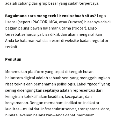
adalah cabang dari grup besar yang sudah terpercaya.
Bagaimana cara mengecek lisensi sebuah situs?
Logo
lisensi (seperti PAGCOR, MGA, atau Curacao) biasanya ada di
bagian paling bawah halaman utama (footer). Logo
tersebut seharusnya bisa diklik dan akan mengarahkan
Anda ke halaman validasi resmi di website badan regulator
terkait.
Penutup
Menemukan platform yang tepat di tengah hutan
belantara digital adalah sebuah seni yang menggabungkan
riset teknis dan pemahaman psikologis. Label “gacor” yang
sering didengungkan sejatinya adalah representasi dari
keinginan kolektif akan keadilan, kecepatan, dan
kenyamanan. Dengan memahami indikator-indikator
kualitas—mulai dari infrastruktur server, transparansi data,
hingga layanan pelanggan—Anda dapat membuat