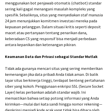
menggunakan bot penjawab otomatis (chatbot) standar
sering kali gagal menangani masalah kompleks yang
spesifik. Sebaliknya, situs yang menyediakan staf manusia
24 jam menunjukkan komitmen investasi mereka pada
kepuasan pelanggan. Dalam situasi kritis seperti deposit
macet atau pertanyaan tentang penarikan dana,
keberadaan CS yang responsif bisa menjadi perbedaan
antara kepanikan dan ketenangan pikiran.
Keamanan Data dan Privasi sebagai Standar Mutlak
Tidak ada gunanya mencari situs yang sering memberikan
kemenangan jika data pribadi Anda tidak aman. Di balik
layar situs berkinerja tinggi, terdapat benteng pertahanan
siber yang kokoh. Penggunaan enkripsi SSL (Secure Socket
Layer) kelas perbankan adalah standar wajib. Ini
memastikan bahwa setiap potong informasi yang Anda
kirimkan—mulai dari kata sandi hingga nomor rekening—
dienkripsi menjadi kode acak yang tidak bisa dibaca oleh