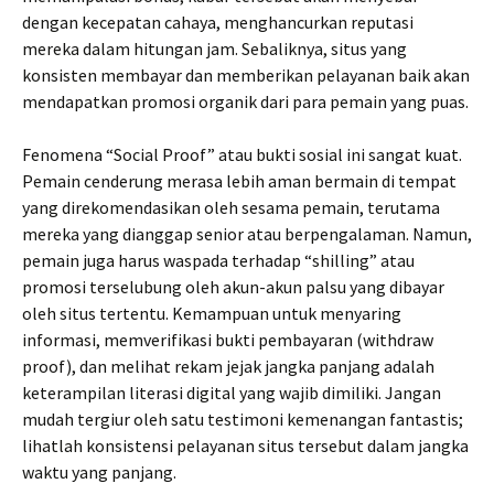
dengan kecepatan cahaya, menghancurkan reputasi
mereka dalam hitungan jam. Sebaliknya, situs yang
konsisten membayar dan memberikan pelayanan baik akan
mendapatkan promosi organik dari para pemain yang puas.
Fenomena “Social Proof” atau bukti sosial ini sangat kuat.
Pemain cenderung merasa lebih aman bermain di tempat
yang direkomendasikan oleh sesama pemain, terutama
mereka yang dianggap senior atau berpengalaman. Namun,
pemain juga harus waspada terhadap “shilling” atau
promosi terselubung oleh akun-akun palsu yang dibayar
oleh situs tertentu. Kemampuan untuk menyaring
informasi, memverifikasi bukti pembayaran (withdraw
proof), dan melihat rekam jejak jangka panjang adalah
keterampilan literasi digital yang wajib dimiliki. Jangan
mudah tergiur oleh satu testimoni kemenangan fantastis;
lihatlah konsistensi pelayanan situs tersebut dalam jangka
waktu yang panjang.