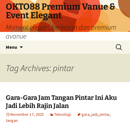
Skip
OKTO88 Premium Vanue &
to
Event Elegant
content
Moment elegan, berkesan dan premium
avanue
Search
Menu
for:
Tag Archives: pintar
Gara-Gara Jam Tangan Pintar Ini Aku
Jadi Lebih Rajin Jalan
November 17, 2025
Teknologi
gara
,
jadi
,
pintar
,
tangan