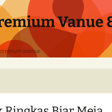
remium Vanue &
 premium avanue
k Ringkas Biar Meja