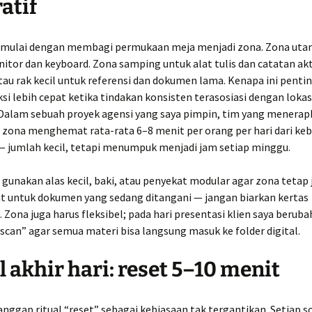
atif
u mulai dengan membagi permukaan meja menjadi zona. Zona uta
tor dan keyboard. Zona samping untuk alat tulis dan catatan akt
au rak kecil untuk referensi dan dokumen lama. Kenapa ini penti
si lebih cepat ketika tindakan konsisten terasosiasi dengan lokas
 Dalam sebuah proyek agensi yang saya pimpin, tim yang menera
zona menghemat rata-rata 6–8 menit per orang per hari dari ke
— jumlah kecil, tetapi menumpuk menjadi jam setiap minggu.
 gunakan alas kecil, baki, atau penyekat modular agar zona tetap j
t untuk dokumen yang sedang ditangani — jangan biarkan kertas
 Zona juga harus fleksibel; pada hari presentasi klien saya berub
scan” agar semua materi bisa langsung masuk ke folder digital.
l akhir hari: reset 5–10 menit
ggap ritual “reset” sebagai kebiasaan tak tergantikan. Setiap so