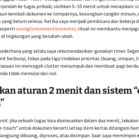
pindah ke tugas pribadi, sisihkan 5–10 menit untuk merapikan: s
sun kembali dokumen ke tempatnya, kosongkan cangkir minum, d
 yang belum selesai. Ketika saya menjadi pembicara dan bekerja da
 seperti
covingtonconventioncenter
, ritual ini membantu menjag
i di lingkungan yang berubah-ubah.
 sederhana yang selalu saya rekomendasikan: gunakan timer. Sege
it berbunyi, fokus pada tiga tindakan prioritas (buang, simpan, t
ebiasaan ini mencegah clutter menumpuk dan membuat pagi beriku
nda tidak memulai dari nol.
an aturan 2 menit dan sistem “
”
nit: jika sebuah tugas bisa diselesaikan dalam dua menit, lakukan
e-touch” untuk dokumen berarti setiap item kertas ditangani han
 langsung dibuang, diproses, atau disimpan. Saat saya memimpin e