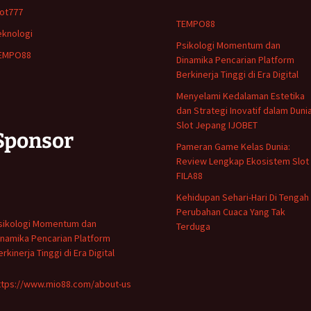
lot777
TEMPO88
eknologi
Psikologi Momentum dan
EMPO88
Dinamika Pencarian Platform
Berkinerja Tinggi di Era Digital
Menyelami Kedalaman Estetika
dan Strategi Inovatif dalam Duni
Slot Jepang IJOBET
Sponsor
Pameran Game Kelas Dunia:
Review Lengkap Ekosistem Slot 
FILA88
Kehidupan Sehari-Hari Di Tengah
Perubahan Cuaca Yang Tak
sikologi Momentum dan
Terduga
inamika Pencarian Platform
rkinerja Tinggi di Era Digital
ttps://www.mio88.com/about-us