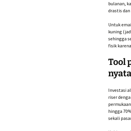
bulanan, k
drastis dan
Untuk email
kuning (jad
sehingga s
fisik kare
Tool 
nyata
Investasi 
riser deng
permukaan 
hingga 70%
sekali pasa