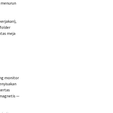
g menurun
kerjakan),
folder
atas meja
ing monitor
menyisakan
kertas
 magnetis —