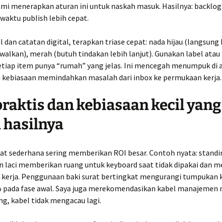
ami menerapkan aturan ini untuk naskah masuk. Hasilnya: backlo
 waktu publish lebih cepat.
 dan catatan digital, terapkan triase cepat: nada hijau (langsung 
walkan), merah (butuh tindakan lebih lanjut). Gunakan label atau 
etiap item punya “rumah” yang jelas. Ini mencegah menumpuk di 
na kebiasaan memindahkan masalah dari inbox ke permukaan kerja.
praktis dan kebiasaan kecil yang
 hasilnya
alat sederhana sering memberikan ROI besar. Contoh nyata: stand
an laci memberikan ruang untuk keyboard saat tidak dipakai dan 
kerja. Penggunaan baki surat bertingkat mengurangi tumpukan 
 pada fase awal. Saya juga merekomendasikan kabel manajemen
ng, kabel tidak mengacau lagi.