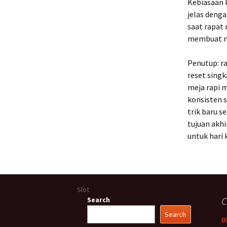
Kebiasaan k
jelas deng
saat rapat
membuat me
Penutup: ra
reset sing
meja rapi m
konsisten s
trik baru 
tujuan akhi
untuk hari 
Slot
C
Search
Search
B