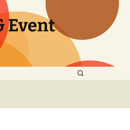
 Event
Search
for: