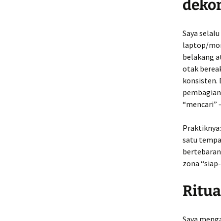
dekor
Saya selal
laptop/moni
belakang at
otak bereak
konsisten.
pembagian 
“mencari” 
Praktiknya:
satu tempa
bertebaran.
zona “siap-
Ritua
Saya mengan