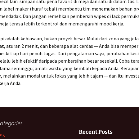
ecil lain: simpan satu pena favorit di meja dan satu di dalam tas. 
an label maker (huruf tebal) membantu tim menemukan bahan pr
 mendadak. Dan jangan remehkan pembersih wipes di laci: permuk
ja terasa lebih terkontrol dan memengaruhi mood kerja.
pi adalah kebiasaan, bukan proyek besar. Mulai dari zona yang jelas
kat, aturan 2 menit, dan beberapa alat cerdas — Anda bisa mempe
eski tiap hari penuh tugas. Dari pengalaman saya, perubahan keci
elalu lebih efektif daripada pembersihan besar sesekali. Coba ter
selama seminggu; amati waktu yang kembali kepada Anda. Kerapia
r, melainkan modal untuk fokus yang lebih tajam — dan itu investa
kerja Anda.
ategories
Recent Posts
log