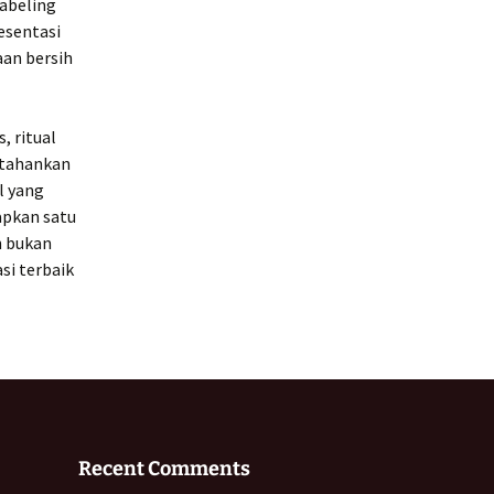
Labeling
esentasi
aan bersih
, ritual
rtahankan
l yang
apkan satu
n bukan
si terbaik
Recent Comments