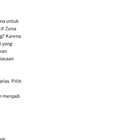
ma untuk
if. Zona
ng? Karena
i yang
pkan
biasaan
elas. Pilih
ah menjadi
re,