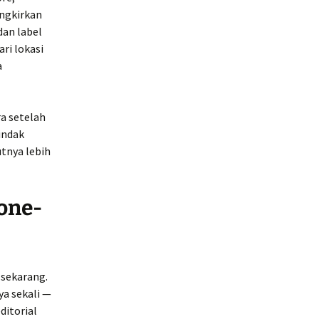
ingkirkan
an label
ri lokasi
a
ra setelah
indak
tnya lebih
one-
 sekarang.
ya sekali —
ditorial