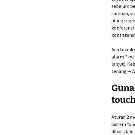
sebelum ber
sampah, su
ulang tugas
konferensi
konsistens
Ada teknik
alarm 7 men
lanjut). K
tenang — A
Gunak
touch
Aturan 2 me
Sistem “on
dibaca lalu