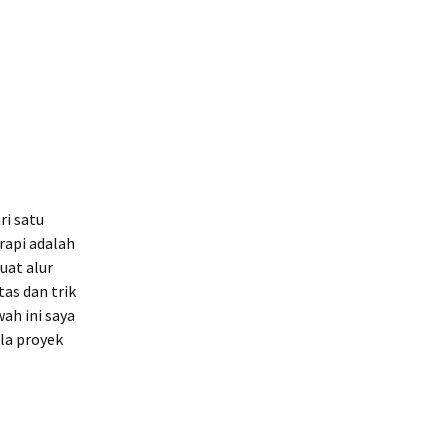
ri satu
rapi adalah
uat alur
tas dan trik
ah ini saya
la proyek