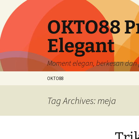
Skip
to
content
OKTO88 P
Elegant
Moment elegan, berkesan dan
OKTO88
Tag Archives: meja
Tri