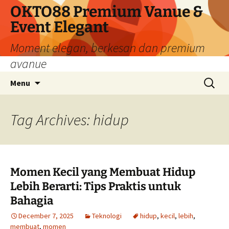
Skip
OKTO88 Premium Vanue &
to
Event Elegant
content
Moment elegan, berkesan dan premium
avanue
Search
Menu
for:
Tag Archives: hidup
Momen Kecil yang Membuat Hidup
Lebih Berarti: Tips Praktis untuk
Bahagia
December 7, 2025
Teknologi
hidup
,
kecil
,
lebih
,
membuat
,
momen