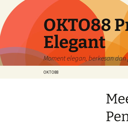
Skip
to
content
OKTO88 P
Elegant
Moment elegan, berkesan dan
OKTO88
Mee
Pe