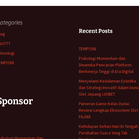
ategories
Recent Posts
log
lot777
TEMPO88
eknologi
Psikologi Momentum dan
EMPO88
Dinamika Pencarian Platform
Berkinerja Tinggi di Era Digital
Menyelami Kedalaman Estetika
dan Strategi Inovatif dalam Duni
Slot Jepang IJOBET
Sponsor
Pameran Game Kelas Dunia:
Review Lengkap Ekosistem Slot 
FILA88
Kehidupan Sehari-Hari Di Tengah
Perubahan Cuaca Yang Tak
sikologi Momentum dan