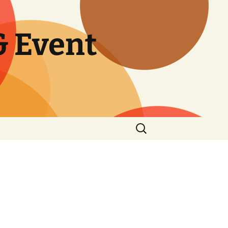
 Event
Search
for: