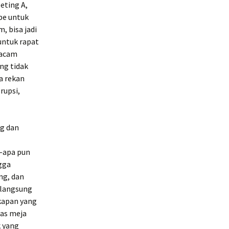
eting A,
be untuk
, bisa jadi
 untuk rapat
macam
ang tidak
a rekan
rupsi,
g dan
—apa pun
gga
ng, dan
 langsung
akapan yang
tas meja
k yang