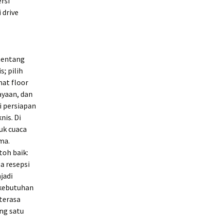
rsi
 drive
tentang
s; pilih
hat floor
ayaan, dan
i persiapan
nis. Di
uk cuaca
ma.
toh baik:
a resepsi
jadi
 kebutuhan
terasa
ng satu