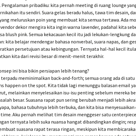
 Pengalaman pribadiku: kita pernah meeting di ruang lounge yan
rnikahan itu sendiri. Suara gelas beradu halus, tawa tim desain, da
yang meluruskan poin yang membuat kita semua tertawa. Ada m
 vendor dekor mengira kita ingin warna lavender, padahal kita se
a blush pink. Semua kekacauan kecil itu jadi lekukan-lengkung d
n: kita belajar mendengar bahasa nonverbal, suara napas, dan ge
atkan persetujuan atau kebingungan. Ternyata hal-hal kecil itul
an kita dari revisi besar di menit-menit terakhir.
sep ini bisa bikin persiapan lebih tenang?
terpadu meminimalkan back-and-forth; semua orang ada di satu m
ons happen on the spot. Kita tidak lagi menunggu balasan email y
arut, melainkan menyelesaikan isu-isu penting sebelum mereka 
alah besar. Suasana rapat pun sering berubah menjadi lebih akra
apa, bahasa tubuhnya lebih terbuka, dan kita bisa menyesuaikan 
l-time. Aku pernah melihat tim desain menggeser satu centerpiec
gan ternyata lebih suka nuansa hangat dibandingkan dingin; res
embuat suasana rapat terasa ringan, meskipun kita membicaraka