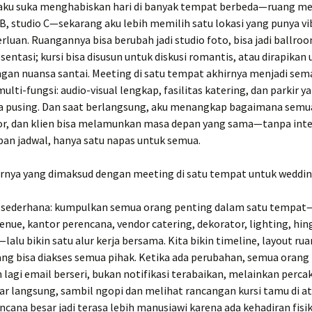
 aku suka menghabiskan hari di banyak tempat berbeda—ruang me
, studio C—sekarang aku lebih memilih satu lokasi yang punya vi
luan. Ruangannya bisa berubah jadi studio foto, bisa jadi ballroom
entasi; kursi bisa disusun untuk diskusi romantis, atau dirapikan
ngan nuansa santai. Meeting di satu tempat akhirnya menjadi se
ulti-fungsi: audio-visual lengkap, fasilitas katering, dan parkir y
la pusing. Dan saat berlangsung, aku menangkap bagaimana semu
dor, dan klien bisa melamunkan masa depan yang sama—tanpa inte
pan jadwal, hanya satu napas untuk semua.
rnya yang dimaksud dengan meeting di satu tempat untuk weddin
sederhana: kumpulkan semua orang penting dalam satu tempat
nue, kantor perencana, vendor catering, dekorator, lighting, hin
lalu bikin satu alur kerja bersama. Kita bikin timeline, layout rua
yang bisa diakses semua pihak. Ketika ada perubahan, semua orang
 lagi email berseri, bukan notifikasi terabaikan, melainkan perc
ar langsung, sambil ngopi dan melihat rancangan kursi tamu di a
cana besar jadi terasa lebih manusiawi karena ada kehadiran fisi