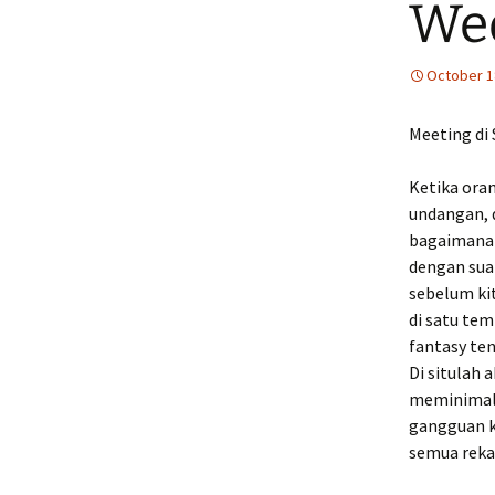
Wed
October 1
Meeting di
Ketika ora
undangan, d
bagaimana r
dengan suar
sebelum ki
di satu te
fantasy ten
Di situlah 
meminimalk
gangguan k
semua reka