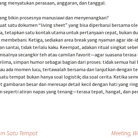
ng menyatukan perasaan, anggaran, dan tanggal.
 yang bikin prosesnya manusiawi dan menyenangkan?
uat satu dokumen “living sheet” yang bisa diperbarui bersama ol
ua, tetapkan satu kontak utama untuk pertanyaan cepat, bukan du
 membebani. Ketiga, sediakan area break yang nyaman agar ide-id
n santai, tidak terlalu kaku. Keempat, adakan ritual singkat seb
salnya secangkir teh atau camilan favorit—agar suasana terasa 
lima, simpan humor sebagai bagian dari proses: tidak semua hal h
lau ada momen lucu, tertawalah bersama dan lanjutkan dengan t
satu tempat bukan hanya soal logistik; dia soal cerita. Ketika se
t gambaran besar dan meresapi detail kecil dengan hati yang ring
n seperti aliran napas yang tenang—terasa tepat, hangat, dan pe
am Satu Tempat
Meeting, W