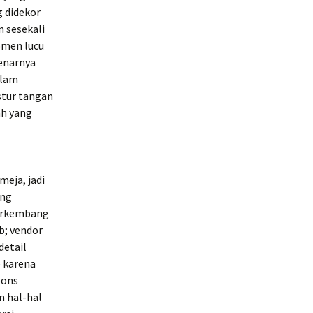
g didekor
n sesekali
omen lucu
benarnya
alam
stur tangan
ah yang
eja, jadi
ang
berkembang
b; vendor
detail
e karena
pons
n hal-hal