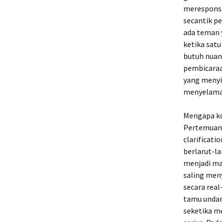
merespons.
secantik pe
ada teman 
ketika satu
butuh nuans
pembicaraa
yang menyir
menyelamatk
Mengapa kon
Pertemuan 
clarificati
berlarut-l
menjadi mas
saling meny
secara rea
tamu undan
seketika m