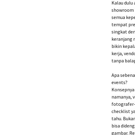
Kalau dulu
showroom B
semua keper
tempat pres
singkat de
keranjang m
bikin kepa
kerja, ven
tanpa bala
Apa sebena
events?
Konsepnya 
namanya, ve
fotografer—
checklist 
tahu. Bukan
bisa dideng
gambar. Ren