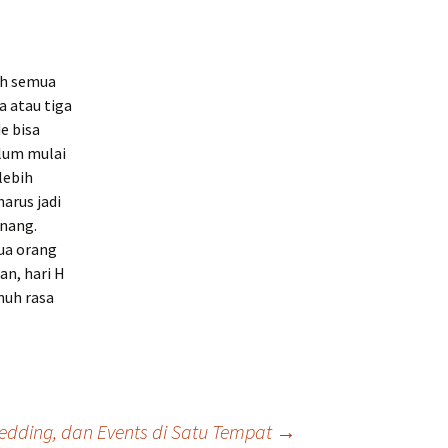
eh semua
a atau tiga
e bisa
elum mulai
lebih
arus jadi
enang.
mua orang
an, hari H
nuh rasa
edding, dan Events di Satu Tempat
→