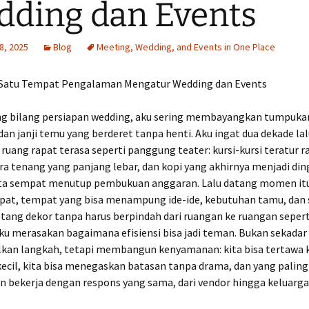
ding dan Events
8, 2025
Blog
Meeting, Wedding, and Events in One Place
 Satu Tempat Pengalaman Mengatur Wedding dan Events
ng bilang persiapan wedding, aku sering membayangkan tumpukan
an janji temu yang berderet tanpa henti. Aku ingat dua dekade la
uang rapat terasa seperti panggung teater: kursi-kursi teratur ra
a tenang yang panjang lebar, dan kopi yang akhirnya menjadi din
ta sempat menutup pembukuan anggaran. Lalu datang momen it
mpat, tempat yang bisa menampung ide-ide, kebutuhan tamu, dan
tang dekor tanpa harus berpindah dari ruangan ke ruangan sepert
aku merasakan bagaimana efisiensi bisa jadi teman. Bukan sekadar
an langkah, tetapi membangun kenyamanan: kita bisa tertawa 
ecil, kita bisa menegaskan batasan tanpa drama, dan yang paling
n bekerja dengan respons yang sama, dari vendor hingga keluarga