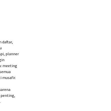
 daftar,
lu
pi, planner
gin
u: meeting
 semua
i musafir.
karena
 penting,
.