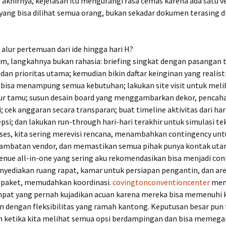
a akhirnya, kejelasan itu mengurangi rasa cemas karena ada satu ve
ang bisa dilihat semua orang, bukan sekadar dokumen terasing di
alur pertemuan dari ide hingga hari H?
m, langkahnya bukan rahasia: briefing singkat dengan pasangan 
 dan prioritas utama; kemudian bikin daftar keinginan yang realisti
 bisa menampung semua kebutuhan; lakukan site visit untuk meli
lur tamu; susun desain board yang menggambarkan dekor, pencah
i; cek anggaran secara transparan; buat timeline aktivitas dari har
psi; dan lakukan run-through hari-hari terakhir untuk simulasi tek
ses, kita sering merevisi rencana, menambahkan contingency unt
lambatan vendor, dan memastikan semua pihak punya kontak uta
enue all-in-one yang sering aku rekomendasikan bisa menjadi con
yediakan ruang rapat, kamar untuk persiapan pengantin, dan are
 paket, memudahkan koordinasi.
covingtonconventioncenter
men
pat yang pernah kujadikan acuan karena mereka bisa memenuhi
en dengan fleksibilitas yang ramah kantong. Keputusan besar pun 
an ketika kita melihat semua opsi berdampingan dan bisa memega