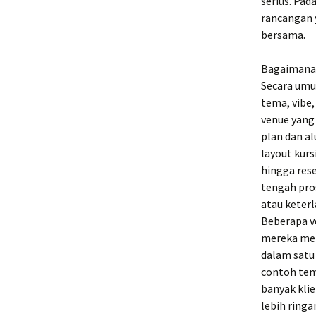
serius. Pad
rancangan y
bersama.
Bagaimana 
Secara umu
tema, vibe,
venue yang
plan dan a
layout kurs
hingga rese
tengah pro
atau keter
Beberapa v
mereka men
dalam satu
contoh tem
banyak kli
lebih ring