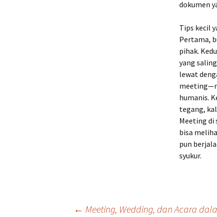
dokumen ya
Tips kecil
Pertama, b
pihak. Ked
yang saling
lewat denga
meeting—mi
humanis. Ke
tegang, ka
Meeting di 
bisa meliha
pun berjala
syukur.
Post
←
Meeting, Wedding, dan Acara dal